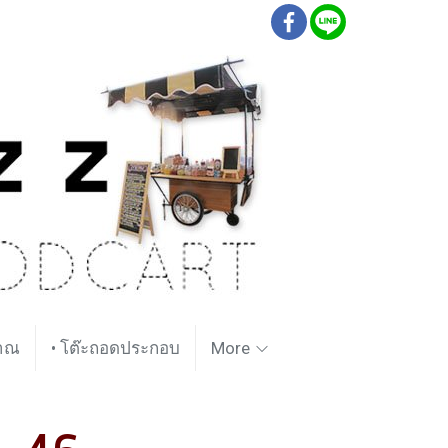
ราณ
• โต๊ะถอดประกอบ
More