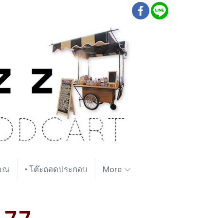
ราณ
• โต๊ะถอดประกอบ
More