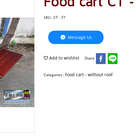
Food cart CT 
SKU : CT - 77
Message Us
Add to wishlist
Share
Food cart - without roof
Categories :