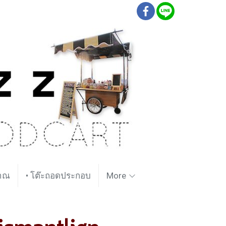
ราณ
• โต๊ะถอดประกอบ
More