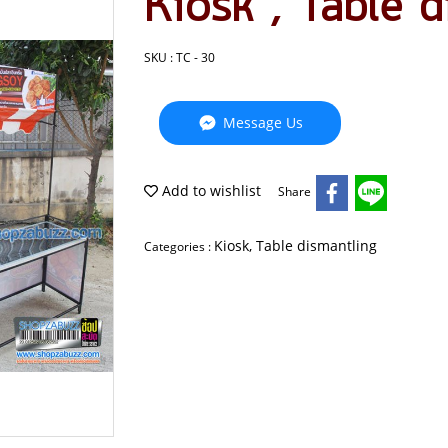
Kiosk , Table d
SKU : TC - 30
Message Us
Add to wishlist
Share
Kiosk, Table dismantling
Categories :