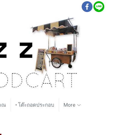
ราณ
• โต๊ะถอดประกอบ
More