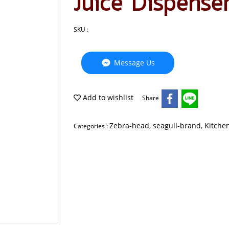
Juice Dispense
SKU :
Message Us
Add to wishlist
Share
Zebra-head, seagull-brand, Kitch
Categories :