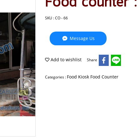
Food counter :
SKU : CO - 66
Message Us
Add to wishlist
Share
Food Kiosk Food Counter
Categories :