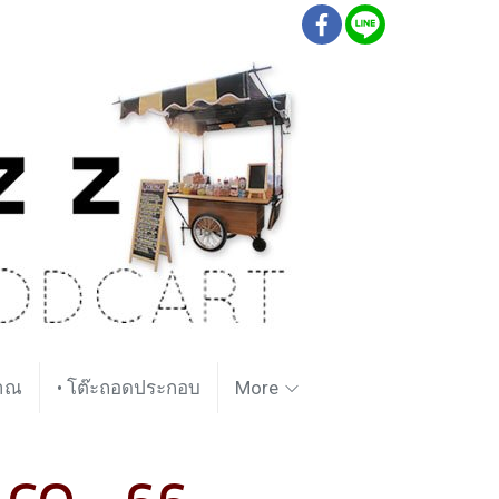
ราณ
• โต๊ะถอดประกอบ
More