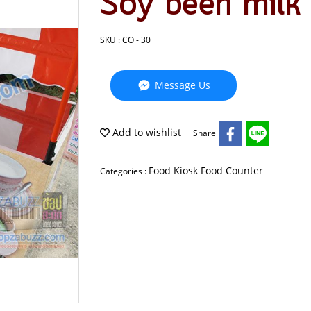
Soy been milk 
SKU : CO - 30
Message Us
Add to wishlist
Share
Food Kiosk Food Counter
Categories :