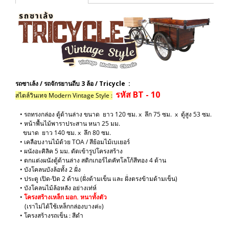
รถซาเล้ง / รถจักรยานถีบ 3 ล้อ / Tricycle :
รหัส BT - 10
สไตล์วินเทจ Modern Vintage Style :
• รถทรงกล่อง ตู้ด้านล่าง ขนาด ยาว 120 ซม. x ลึก 75 ซม. x ตู้สูง 53 ซม.
• หน้าพื้นไม้พาราประสาน หนา 25 มม.
ขนาด ยาว 140 ซม. x ลึก 80 ซม.
• เคลือบงานไม้ด้วย TOA / สีย้อมไม้เบเยอร์
• ผนังอะคิลิค 5 มม. ดัดเข้ารูปโครงสร้าง
• ตกแต่งผนังตู้ด้านล่าง สติกเกอร์ไดคัทโลโก้สีทอง 4 ด้าน
• บังโคลนบังล้อทั้ง 2 ฝั่ง
• ประตู เปิด-ปิด 2 ด้าน (ฝั่งด้ามเข็น และ ฝั่งตรงข้ามด้ามเข็น)
• บังโคลนไม้ล้อหลัง อย่างเท่ห์
​•
โครงสร้างเหล็ก มอก. หนาทั้งตัว
(เราไม่ได้ใช้เหล็กกล่องบางค่ะ)
​• โครงสร้างรถเข็น : สีดำ