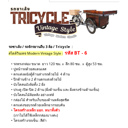
รถซาเล้ง / รถจักรยานถีบ 3 ล้อ / Tricycle :
รหัส BT - 6
สไตล์วินเทจ Modern Vintage Style :
• รถทรงกล่อง ขนาด ยาว 120 ซม. x ลึก 80 ซม. x ตู้สูง 53 ซม.
• ปูหน้ารถด้วยสแตนเลส
• ตกแต่งผนังตู้ด้านล่างรถด้วยไม้ 4 ด้าน
• ปีกด้านข้าง 2 ด้านตกแต่งด้วยไม้
• บังโคลนบังล้อทั้ง 2 ฝั่ง
• ประตู เปิด-ปิด 2 ด้าน (ฝั่งด้ามเข็น และ ฝั่งตรงข้ามด้ามเข็น)
• บังโคลนไม้ล้อหลัง อย่างเท่ห์
• กล่องไม้ สำหรับเก็บของด้านหลังสุดชิค
• ตกแต่งขอบรถด้วยเหล็กฉากรอบคัน
​•
โครงสร้างเหล็ก มอก. หนาทั้งตัว
(เราไม่ได้ใช้เหล็กกล่องบางค่ะ)
​• โครงสร้างรถเข็น : สีดำ