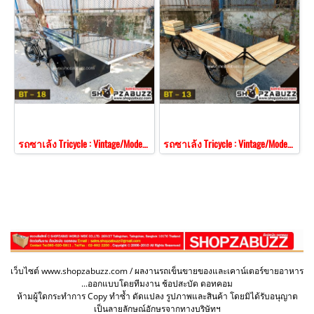
รถซาเล้ง Tricycle : Vintage/Modern Style BT - 18
รถซาเล้ง Tricycle : Vintage/Modern Style BT - 13
เว็บไซต์ www.shopzabuzz.com / ผลงานรถเข็นขายของและเคาน์เตอร์ขายอาหาร
...ออกแบบโดยทีมงาน ช้อปสะบัด ดอทคอม
ห้ามผู้ใดกระทำการ Copy ทำซ้ำ ดัดแปลง รูปภาพและสินค้า โดยมิได้รับอนุญาต
เป็นลายลักษณ์อักษรจากทางบริษัทฯ