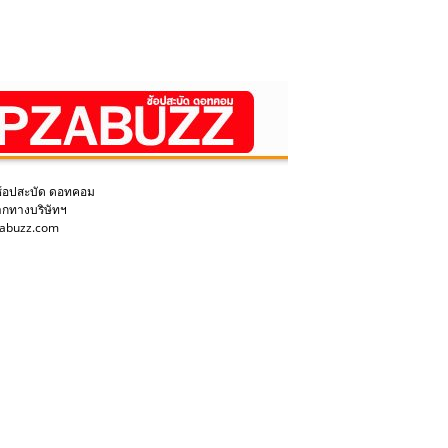
ช้อปสะบัด ดอทคอม
ากทางบริษัทฯ
pzabuzz.com