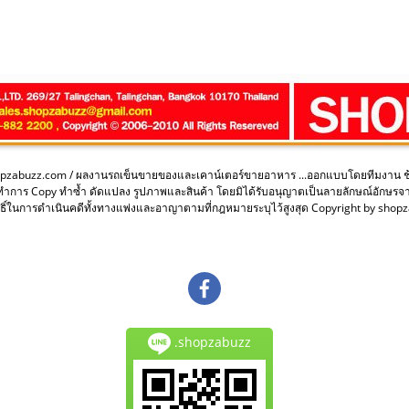
opzabuzz.com / ผลงานรถเข็นขายของและเคาน์เตอร์ขายอาหาร ...ออกแบบโดยทีมงาน 
ะทำการ Copy ทำซ้ำ ดัดแปลง รูปภาพและสินค้า โดยมิได้รับอนุญาตเป็นลายลักษณ์อักษรจ
ิ์ในการดำเนินคดีทั้งทางแพ่งและอาญาตามที่กฎหมายระบุไว้สูงสุด Copyright by sho
.shopzabuzz