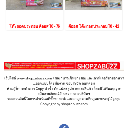
โต๊ะถอดประกอบ คีออส TC - 76
คีออส โต๊ะถอดประกอบ TC - 42
เว็บไซต์ www.shopzabuzz.com / ผลงานรถเข็นขายของและเคาน์เตอร์ขายอาหาร
...ออกแบบโดยทีมงาน ช้อปสะบัด ดอทคอม
ห้ามผู้ใดกระทำการ Copy ทำซ้ำ ดัดแปลง รูปภาพและสินค้า โดยมิได้รับอนุญาต
เป็นลายลักษณ์อักษรจากทางบริษัทฯ
ขอสงวนสิทธิ์ในการดำเนินคดีทั้งทางแพ่งและอาญาตามที่กฎหมายระบุไว้สูงสุด
Copyright by shopzabuzz.com