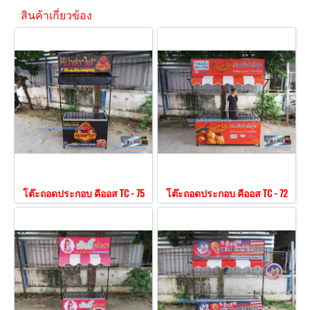
สินค้าเกี่ยวข้อง
โต๊ะถอดประกอบ คีออส TC - 75
โต๊ะถอดประกอบ คีออส TC - 72