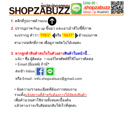
1.
คลิกที่รูปภาพด้านบน
2.
ปรากฎภาพ Pop up ขึ้นมา และเอาเม้าส์ไปชี้ที่ภาพ
จะปรากฎ คำว่า
"PREV"
หรือ
"NEXT"
ด้านบนภาพ
สามารถคลิกที่ภาพ เพื่อดูภาพถัดไปได้เลยค่ะ
3.
หากลูกค้าสินค้าสนใจในตัวอย่าง
สินค้าในหน้านี้
....
แจ้ง • ชื่อ ผู้ติดต่อ • เบอร์โทรศัพท์ที่ใช้ในการติดต่อ
• Email (อีเมลล์) ถ้ามี*
ส่งเข้า Inbox
หรือ Email : info.shopzabuzz@gmail.com
• ข้อความ/รายละเอียดที่ต้องการสอบถาม
รวมทั้ง
แจ้งสถานที่สำหรับต้องการให้จัดส่งสินค้า
เพื่อคำนวณค่าใช้จ่ายทั้งหมดเบื้องต้น
แล้วทางเราจะรีบติดต่อกลับให้เร็วที่สุดค่ะ
.
.
.
.