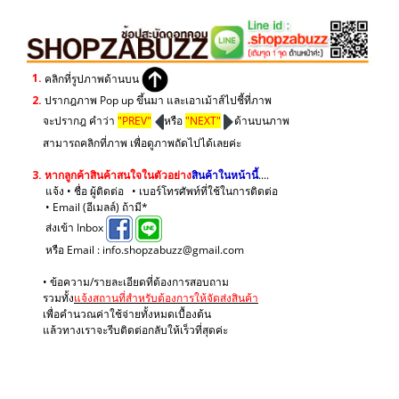
1.
คลิกที่รูปภาพด้านบน
2.
ปรากฎภาพ Pop up ขึ้นมา และเอาเม้าส์ไปชี้ที่ภาพ
จะปรากฎ คำว่า
"PREV"
หรือ
"NEXT"
ด้านบนภาพ
สามารถคลิกที่ภาพ เพื่อดูภาพถัดไปได้เลยค่ะ
3.
หากลูกค้าสินค้าสนใจในตัวอย่าง
สินค้าในหน้านี้
....
แจ้ง • ชื่อ ผู้ติดต่อ • เบอร์โทรศัพท์ที่ใช้ในการติดต่อ
• Email (อีเมลล์) ถ้ามี*
ส่งเข้า Inbox
หรือ Email : info.shopzabuzz@gmail.com
• ข้อความ/รายละเอียดที่ต้องการสอบถาม
รวมทั้ง
แจ้งสถานที่สำหรับต้องการให้จัดส่งสินค้า
เพื่อคำนวณค่าใช้จ่ายทั้งหมดเบื้องต้น
แล้วทางเราจะรีบติดต่อกลับให้เร็วที่สุดค่ะ
.
.
.