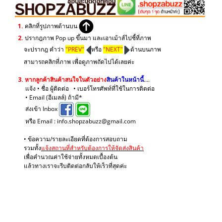
1.
คลิกที่รูปภาพด้านบน
2.
ปรากฎภาพ Pop up ขึ้นมา และเอาเม้าส์ไปชี้ที่ภาพ
จะปรากฎ คำว่า
"PREV"
หรือ
"NEXT"
ด้านบนภาพ
สามารถคลิกที่ภาพ เพื่อดูภาพถัดไปได้เลยค่ะ
3.
หากลูกค้าสินค้าสนใจในตัวอย่าง
สินค้าในหน้านี้
....
แจ้ง • ชื่อ ผู้ติดต่อ • เบอร์โทรศัพท์ที่ใช้ในการติดต่อ
• Email (อีเมลล์) ถ้ามี*
ส่งเข้า Inbox
หรือ Email : info.shopzabuzz@gmail.com
• ข้อความ/รายละเอียดที่ต้องการสอบถาม
รวมทั้ง
แจ้งสถานที่สำหรับต้องการให้จัดส่งสินค้า
เพื่อคำนวณค่าใช้จ่ายทั้งหมดเบื้องต้น
แล้วทางเราจะรีบติดต่อกลับให้เร็วที่สุดค่ะ
.
.
.
.
.