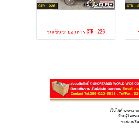
รถเข็นขายอาหาร CTR - 226
เว็บไซต์ www.sh
ห้ามผู้ใดกร
ขอสงวนสิทธ