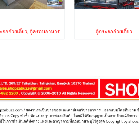
ระจกก๋วยเตี๋ยว, ตู้ครอบอาหาร
ตู้กระจกก๋วยเตี๋ยว
opzabuzz.com / ผลงานรถเข็นขายของและเคาน์เตอร์ขายอาหาร ...ออกแบบโดยทีมงาน 
ะทำการ Copy ทำซ้ำ ดัดแปลง รูปภาพและสินค้า โดยมิได้รับอนุญาตเป็นลายลักษณ์อักษรจ
ิ์ในการดำเนินคดีทั้งทางแพ่งและอาญาตามที่กฎหมายระบุไว้สูงสุด Copyright by sho