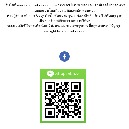
เว็บไซต์ www.shopzabuzz.com / ผลงานรถเข็นขายของและเคาน์เตอร์ขายอาหาร
...ออกแบบโดยทีมงาน ช้อปสะบัด ดอทคอม
ห้ามผู้ใดกระทำการ Copy ทำซ้ำ ดัดแปลง รูปภาพและสินค้า โดยมิได้รับอนุญาต
เป็นลายลักษณ์อักษรจากทางบริษัทฯ
ขอสงวนสิทธิ์ในการดำเนินคดีทั้งทางแพ่งและอาญาตามที่กฎหมายระบุไว้สูงสุด
Copyright by shopzabuzz.com
.shopzabuzz