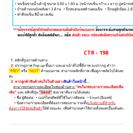
• รถเข็นขายน้ำเต้าหู้ ขนาด 0.80 x 1.60 ม. (หน้ารถเข็น กว้าง x ยาว) ปูหน้ารถ
• ป้ายด้านบนบังหลังคา 3 ด้าน • ปีกสแตนเลสด้านคนเข็น • ปีกอลูมิเนียม 2 ด้
​• ทำสีรถเข็น สีน้ำตาลเข้ม
CTR - 198
1.
คลิกที่รูปภาพด้านล่าง
2.
ปรากฎภาพ Pop up ขึ้นมา และเอาเม้าส์ไปชี้ที่ภาพ จะปรากฎ คำว่า
"PREV"
หรือ
"NEXT"
ด้านบนภาพ สามารถคลิกที่ภาพ เพื่อดูภาพถัดไปได้เลย
ค่ะ
3.
หากลูกค้าสินค้าสนใจในตัวอย่าง
สินค้าในหน้านี้
....
สามารถกรอกรายละเอียดในช่องด้านล่าง
"สนใจ/สอบถามรายละเอียดเพิ่ม
เติม"
และ คลิกที่ปุ่ม
"Send"
ส่งมาหาทีมงานได้เลยค่ะ
• ชื่อ ผู้ติดต่อ • เบอร์โทรศัพท์ที่ใช้ในการติดต่อ • Email (อีเมลล์)
• ข้อความ/รายละเอียดที่ต้องการสอบถาม รวมทั้ง
แจ้งสถานที่สำหรับ
ต้องการให้จัดส่งสินค้า
ให้ด้วยนะคะ เพื่อคำนวณค่าใช้จ่ายทั้งหมดเบื้องต้นค่ะ