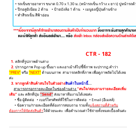
• รถเข็นขายอาหาร ขนาด 0.70 x 1.30 ม. (หน้ารถเข็น กว้าง x ยาว) ปูหน้ารถด้ว
• ปีกอลูมิเนียม 2 ด้าน • ป้ายบังล้อ 1 ด้าน • เมนูธงญี่ปุ่นด้านข้าง
​• ทำสีรถเข็น สีฟ้าอ่อน
CTR - 182
1.
คลิกที่รูปภาพด้านล่าง
2.
ปรากฎภาพ Pop up ขึ้นมา และเอาเม้าส์ไปชี้ที่ภาพ จะปรากฎ คำว่า
"PREV"
หรือ
"NEXT"
ด้านบนภาพ สามารถคลิกที่ภาพ เพื่อดูภาพถัดไปได้เลย
ค่ะ
3.
หากลูกค้าสินค้าสนใจในตัวอย่าง
สินค้าในหน้านี้
....
สามารถกรอกรายละเอียดในช่องด้านล่าง
"สนใจ/สอบถามรายละเอียดเพิ่ม
เติม"
และ คลิกที่ปุ่ม
"Send"
ส่งมาหาทีมงานได้เลยค่ะ
• ชื่อ ผู้ติดต่อ • เบอร์โทรศัพท์ที่ใช้ในการติดต่อ • Email (อีเมลล์)
• ข้อความ/รายละเอียดที่ต้องการสอบถาม รวมทั้ง
แจ้งสถานที่สำหรับ
ต้องการให้จัดส่งสินค้า
ให้ด้วยนะคะ เพื่อคำนวณค่าใช้จ่ายทั้งหมดเบื้องต้นค่ะ