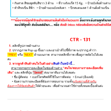
• กันสาด สีชมพูสลับสีขาว 3 ด้าน • ที่วางถังแก๊ส 15 Kg. • ป้ายบังล้อด้านล่าง
​• ทำสีรถเข็น สีฟ้า
• ป้ายด้านบนบังหลังคา • ปีกสแตนเลส 1 ด้านฝั่งด้ามเข็น
CTR - 131
1.
คลิกที่รูปภาพด้านล่าง
2.
ปรากฎภาพ Pop up ขึ้นมา และเอาเม้าส์ไปชี้ที่ภาพ จะปรากฎ คำว่า
"PREV"
หรือ
"NEXT"
ด้านบนภาพ สามารถคลิกที่ภาพ เพื่อดูภาพถัดไปได้เลย
ค่ะ
3.
หากลูกค้าสินค้าสนใจในตัวอย่าง
สินค้าในหน้านี้
....
สามารถกรอกรายละเอียดในช่องด้านล่าง
"สนใจ/สอบถามรายละเอียดเพิ่ม
เติม"
และ คลิกที่ปุ่ม
"Send"
ส่งมาหาทีมงานได้เลยค่ะ
• ชื่อ ผู้ติดต่อ • เบอร์โทรศัพท์ที่ใช้ในการติดต่อ • Email (อีเมลล์)
• ข้อความ/รายละเอียดที่ต้องการสอบถาม รวมทั้ง
แจ้งสถานที่สำหรับ
ต้องการให้จัดส่งสินค้า
ให้ด้วยนะคะ เพื่อคำนวณค่าใช้จ่ายทั้งหมดเบื้องต้นค่ะ