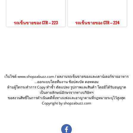
รถเข็นขายของ CTR – 223
รถเข็นขายของ CTR – 224
เว็บไซต์ www.shopzabuzz.com / ผลงานรถเข็นขายของและเคาน์เตอร์ขายอาหาร
...ออกแบบโดยทีมงาน ช้อปสะบัด ดอทคอม
ห้ามผู้ใดกระทำการ Copy ทำซ้ำ ดัดแปลง รูปภาพและสินค้า โดยมิได้รับอนุญาต
เป็นลายลักษณ์อักษรจากทางบริษัทฯ
ขอสงวนสิทธิ์ในการดำเนินคดีทั้งทางแพ่งและอาญาตามที่กฎหมายระบุไว้สูงสุด
Copyright by shopzabuzz.com