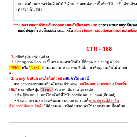
• ตกแต่งด้านล่างรถเข็นด้วยไม้ 3 ด้าน • ตกแต่งขอบรั้วด้วยไม้ • ปีกด้านข้าง
​• ทำสีรถเข็น สีดำ
CTR - 168
1.
คลิกที่รูปภาพด้านล่าง
2.
ปรากฎภาพ Pop up ขึ้นมา และเอาเม้าส์ไปชี้ที่ภาพ จะปรากฎ คำว่า
"PREV"
หรือ
"NEXT"
ด้านบนภาพ สามารถคลิกที่ภาพ เพื่อดูภาพถัดไปได้เลย
ค่ะ
3.
หากลูกค้าสินค้าสนใจในตัวอย่าง
สินค้าในหน้านี้
....
สามารถกรอกรายละเอียดในช่องด้านล่าง
"สนใจ/สอบถามรายละเอียดเพิ่ม
เติม"
และ คลิกที่ปุ่ม
"Send"
ส่งมาหาทีมงานได้เลยค่ะ
• ชื่อ ผู้ติดต่อ • เบอร์โทรศัพท์ที่ใช้ในการติดต่อ • Email (อีเมลล์)
• ข้อความ/รายละเอียดที่ต้องการสอบถาม รวมทั้ง
แจ้งสถานที่สำหรับ
ต้องการให้จัดส่งสินค้า
ให้ด้วยนะคะ เพื่อคำนวณค่าใช้จ่ายทั้งหมดเบื้องต้นค่ะ