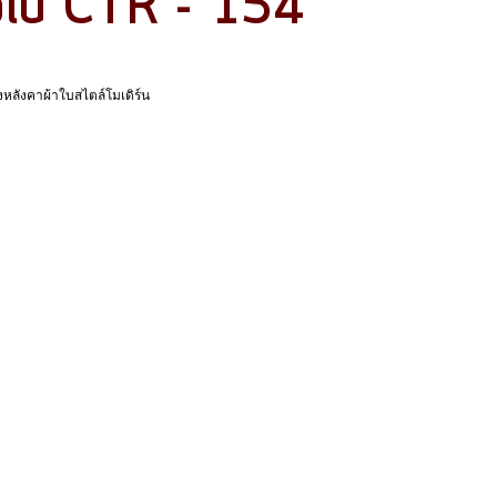
ั่วไป CTR - 154
หลังคาผ้าใบสไตล์โมเดิร์น