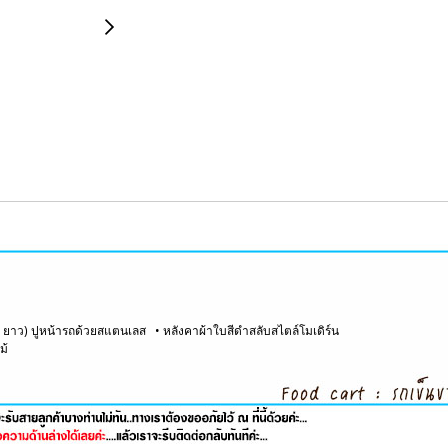
x ยาว) ปูหน้ารถด้วยสแตนเลส • หลังคาผ้าใบสีดำสลับสไตล์โมเดิร์น
ม้