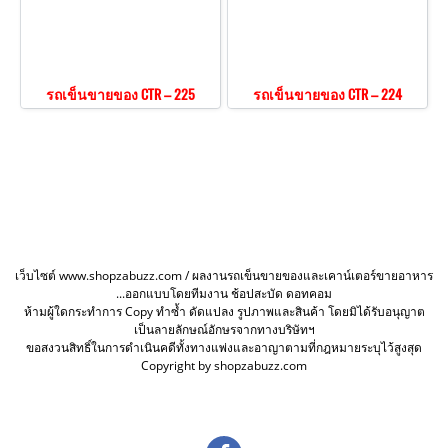
รถเข็นขายของ CTR – 225
รถเข็นขายของ CTR – 224
เว็บไซต์ www.shopzabuzz.com / ผลงานรถเข็นขายของและเคาน์เตอร์ขายอาหาร
...ออกแบบโดยทีมงาน ช้อปสะบัด ดอทคอม
ห้ามผู้ใดกระทำการ Copy ทำซ้ำ ดัดแปลง รูปภาพและสินค้า โดยมิได้รับอนุญาต
เป็นลายลักษณ์อักษรจากทางบริษัทฯ
ขอสงวนสิทธิ์ในการดำเนินคดีทั้งทางแพ่งและอาญาตามที่กฎหมายระบุไว้สูงสุด
Copyright by shopzabuzz.com