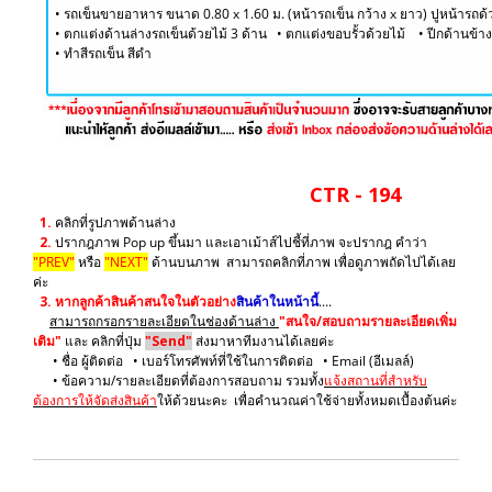
• รถเข็นขายอาหาร ขนาด 0.80 x 1.60 ม. (หน้ารถเข็น กว้าง x ยาว) ปูหน้ารถด
• ตกแต่งด้านล่างรถเข็นด้วยไม้ 3 ด้าน • ตกแต่งขอบรั้วด้วยไม้ • ปีกด้านข้า
​• ทำสีรถเข็น สีดำ
CTR - 194
1.
คลิกที่รูปภาพด้านล่าง
2.
ปรากฎภาพ Pop up ขึ้นมา และเอาเม้าส์ไปชี้ที่ภาพ จะปรากฎ คำว่า
"PREV"
หรือ
"NEXT"
ด้านบนภาพ สามารถคลิกที่ภาพ เพื่อดูภาพถัดไปได้เลย
ค่ะ
3.
หากลูกค้าสินค้าสนใจในตัวอย่าง
สินค้าในหน้านี้
....
สามารถกรอกรายละเอียดในช่องด้านล่าง
"สนใจ/สอบถามรายละเอียดเพิ่ม
เติม"
และ คลิกที่ปุ่ม
"Send"
ส่งมาหาทีมงานได้เลยค่ะ
• ชื่อ ผู้ติดต่อ • เบอร์โทรศัพท์ที่ใช้ในการติดต่อ • Email (อีเมลล์)
• ข้อความ/รายละเอียดที่ต้องการสอบถาม รวมทั้ง
แจ้งสถานที่สำหรับ
ต้องการให้จัดส่งสินค้า
ให้ด้วยนะคะ เพื่อคำนวณค่าใช้จ่ายทั้งหมดเบื้องต้นค่ะ