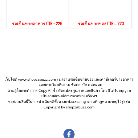
รถเข็นขายอาหาร CTR - 226
รถเข็นขายของ CTR – 223
เว็บไซต์ www.shopzabuzz.com / ผลงานรถเข็นขายของและเคาน์เตอร์ขายอาหาร
...ออกแบบโดยทีมงาน ช้อปสะบัด ดอทคอม
ห้ามผู้ใดกระทำการ Copy ทำซ้ำ ดัดแปลง รูปภาพและสินค้า โดยมิได้รับอนุญาต
เป็นลายลักษณ์อักษรจากทางบริษัทฯ
ขอสงวนสิทธิ์ในการดำเนินคดีทั้งทางแพ่งและอาญาตามที่กฎหมายระบุไว้สูงสุด
Copyright by shopzabuzz.com