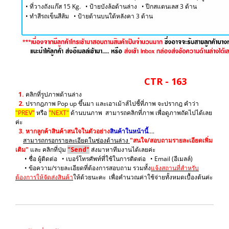
• ที่วางถังแก๊ส 15 Kg. • ป้ายบังล้อด้านล่าง • ปีกสแตนเลส 3 ด้าน
​• ทำสีรถเข็นสีส้ม
• ป้ายด้านบนใต้หลังคา 3 ด้าน
CTR - 163
1.
คลิกที่รูปภาพด้านล่าง
2.
ปรากฎภาพ Pop up ขึ้นมา และเอาเม้าส์ไปชี้ที่ภาพ จะปรากฎ คำว่า
"PREV"
หรือ
"NEXT"
ด้านบนภาพ สามารถคลิกที่ภาพ เพื่อดูภาพถัดไปได้เลย
ค่ะ
3.
หากลูกค้าสินค้าสนใจในตัวอย่าง
สินค้าในหน้านี้
....
สามารถกรอกรายละเอียดในช่องด้านล่าง
"สนใจ/สอบถามรายละเอียดเพิ่ม
เติม"
และ คลิกที่ปุ่ม
"Send"
ส่งมาหาทีมงานได้เลยค่ะ
• ชื่อ ผู้ติดต่อ • เบอร์โทรศัพท์ที่ใช้ในการติดต่อ • Email (อีเมลล์)
• ข้อความ/รายละเอียดที่ต้องการสอบถาม รวมทั้ง
แจ้งสถานที่สำหรับ
ต้องการให้จัดส่งสินค้า
ให้ด้วยนะคะ เพื่อคำนวณค่าใช้จ่ายทั้งหมดเบื้องต้นค่ะ