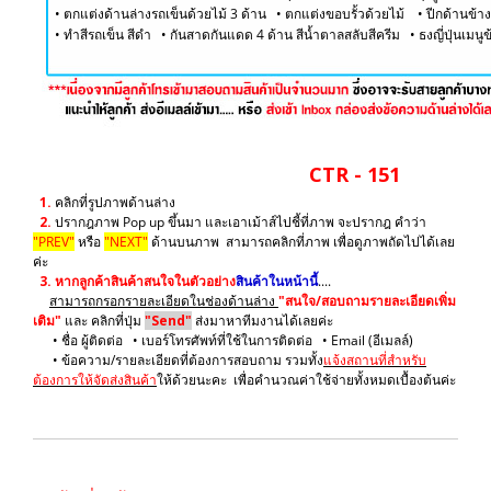
• ตกแต่งด้านล่างรถเข็นด้วยไม้ 3 ด้าน • ตกแต่งขอบรั้วด้วยไม้ • ปีกด้านข้าง
​• ทำสีรถเข็น สีดำ
​• กันสาดกันแดด 4 ด้าน สีน้ำตาลสลับสีครีม ​• ธงญี่ปุ่นเม
CTR - 151
1.
คลิกที่รูปภาพด้านล่าง
2.
ปรากฎภาพ Pop up ขึ้นมา และเอาเม้าส์ไปชี้ที่ภาพ จะปรากฎ คำว่า
"PREV"
หรือ
"NEXT"
ด้านบนภาพ สามารถคลิกที่ภาพ เพื่อดูภาพถัดไปได้เลย
ค่ะ
3.
หากลูกค้าสินค้าสนใจในตัวอย่าง
สินค้าในหน้านี้
....
สามารถกรอกรายละเอียดในช่องด้านล่าง
"สนใจ/สอบถามรายละเอียดเพิ่ม
เติม"
และ คลิกที่ปุ่ม
"Send"
ส่งมาหาทีมงานได้เลยค่ะ
• ชื่อ ผู้ติดต่อ • เบอร์โทรศัพท์ที่ใช้ในการติดต่อ • Email (อีเมลล์)
• ข้อความ/รายละเอียดที่ต้องการสอบถาม รวมทั้ง
แจ้งสถานที่สำหรับ
ต้องการให้จัดส่งสินค้า
ให้ด้วยนะคะ เพื่อคำนวณค่าใช้จ่ายทั้งหมดเบื้องต้นค่ะ