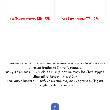
รถเข็นขายอาหาร CTR - 226
รถเข็นขายของ CTR – 224
เว็บไซต์ www.shopzabuzz.com / ผลงานรถเข็นขายของและเคาน์เตอร์ขายอาหาร
...ออกแบบโดยทีมงาน ช้อปสะบัด ดอทคอม
ห้ามผู้ใดกระทำการ Copy ทำซ้ำ ดัดแปลง รูปภาพและสินค้า โดยมิได้รับอนุญาต
เป็นลายลักษณ์อักษรจากทางบริษัทฯ
ขอสงวนสิทธิ์ในการดำเนินคดีทั้งทางแพ่งและอาญาตามที่กฎหมายระบุไว้สูงสุด
Copyright by shopzabuzz.com