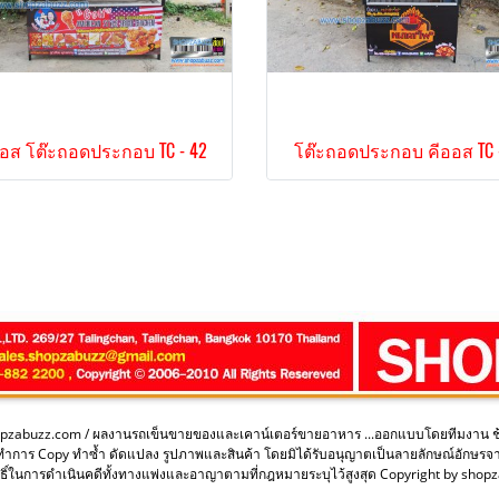
ออส โต๊ะถอดประกอบ TC - 42
โต๊ะถอดประกอบ คีออส TC -
opzabuzz.com / ผลงานรถเข็นขายของและเคาน์เตอร์ขายอาหาร ...ออกแบบโดยทีมงาน 
ะทำการ Copy ทำซ้ำ ดัดแปลง รูปภาพและสินค้า โดยมิได้รับอนุญาตเป็นลายลักษณ์อักษรจ
ิ์ในการดำเนินคดีทั้งทางแพ่งและอาญาตามที่กฎหมายระบุไว้สูงสุด Copyright by sho