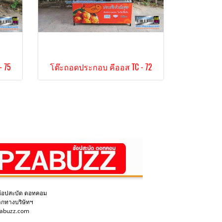
 75
โต๊ะถอดประกอบ คีออส TC - 72
ช้อปสะบัด ดอทคอม
ากทางบริษัทฯ
pzabuzz.com