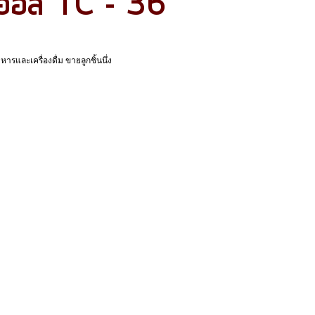
ีออส TC - 36
รและเครื่องดื่ม ขายลูกชิ้นนึ่ง