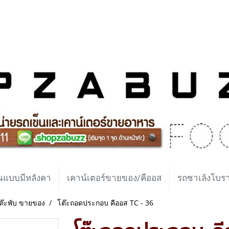
นแบบมีหลังคา
เคาน์เตอร์ขายของ/คีออส
รถซาเล้งโบ
ต๊ะพับ ขายของ
โต๊ะถอดประกอบ คีออส TC - 36