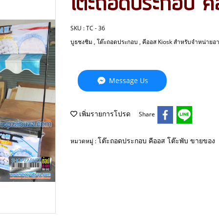
โต๊ะถอดประกอบ ค
SKU : TC - 36
บูธชงชิม , โต๊ะถอดประกอบ , คีออส Kiosk สำหรับจำหน่ายอาหา
Message Us
เพิ่มรายการโปรด
Share
โต๊ะถอดประกอบ คีออส โต๊ะพับ ขายของ
หมวดหมู่ :