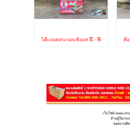
โต๊ะถอดประกอบ คีออส TC - 76
คี
เว็บไซต์ www.sh
ห้ามผู้ใดกร
ขอสงวนสิทธ