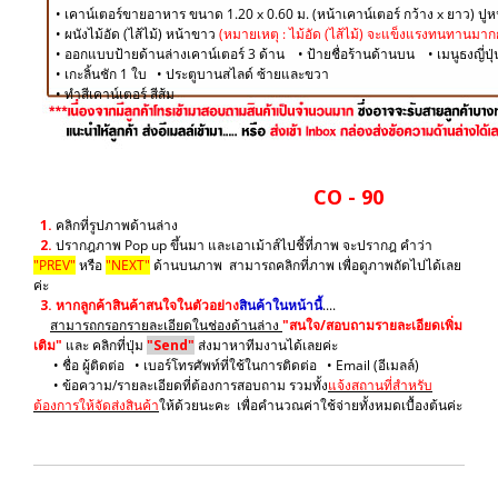
• เคาน์เตอร์ขายอาหาร ขนาด 1.20 x 0.60 ม. (หน้าเคาน์เตอร์ กว้าง x ยาว) ปู
​• ผนังไม้อัด (ไส้ไม้) หน้าขาว
(หมายเหตุ : ไม้อัด (ไส้ไม้) จะแข็งแรงทนทานมากกว
• ออกแบบป้ายด้านล่างเคาน์เตอร์ 3 ด้าน • ป้ายชื่อร้านด้านบน • เมนูธงญี่ป
• เกะลิ้นชัก 1 ใบ • ประตูบานสไลด์ ซ้ายและขวา
​• ทำสีเคาน์เตอร์ สีส้ม
CO - 90
1.
คลิกที่รูปภาพด้านล่าง
2.
ปรากฎภาพ Pop up ขึ้นมา และเอาเม้าส์ไปชี้ที่ภาพ จะปรากฎ คำว่า
"PREV"
หรือ
"NEXT"
ด้านบนภาพ สามารถคลิกที่ภาพ เพื่อดูภาพถัดไปได้เลย
ค่ะ
3.
หากลูกค้าสินค้าสนใจในตัวอย่าง
สินค้าในหน้านี้
....
สามารถกรอกรายละเอียดในช่องด้านล่าง
"สนใจ/สอบถามรายละเอียดเพิ่ม
เติม"
และ คลิกที่ปุ่ม
"Send"
ส่งมาหาทีมงานได้เลยค่ะ
• ชื่อ ผู้ติดต่อ • เบอร์โทรศัพท์ที่ใช้ในการติดต่อ • Email (อีเมลล์)
• ข้อความ/รายละเอียดที่ต้องการสอบถาม รวมทั้ง
แจ้งสถานที่สำหรับ
ต้องการให้จัดส่งสินค้า
ให้ด้วยนะคะ เพื่อคำนวณค่าใช้จ่ายทั้งหมดเบื้องต้นค่ะ