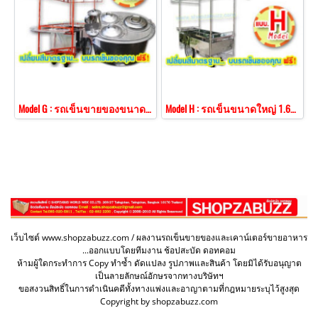
Model G : รถเข็นขายของขนาดใหญ่ 1.60 ม. เจาะช่องใส่หม้อน้ำเต้าหู้ 3 ช่อง
Model H : รถเข็นขนาดใหญ่ 1.60 ม. หลังคาทรงจั่ว โครงป้าย 3 ด้าน ปีกสแตนเลส 3 ด้าน
เว็บไซต์ www.shopzabuzz.com / ผลงานรถเข็นขายของและเคาน์เตอร์ขายอาหาร
...ออกแบบโดยทีมงาน ช้อปสะบัด ดอทคอม
ห้ามผู้ใดกระทำการ Copy ทำซ้ำ ดัดแปลง รูปภาพและสินค้า โดยมิได้รับอนุญาต
เป็นลายลักษณ์อักษรจากทางบริษัทฯ
ขอสงวนสิทธิ์ในการดำเนินคดีทั้งทางแพ่งและอาญาตามที่กฎหมายระบุไว้สูงสุด
Copyright by shopzabuzz.com