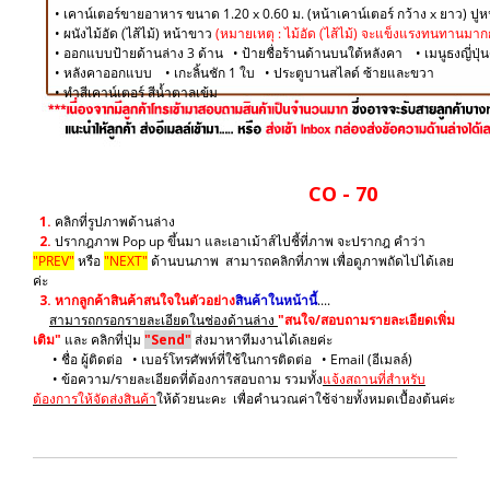
• เคาน์เตอร์ขายอาหาร ขนาด 1.20 x 0.60 ม. (หน้าเคาน์เตอร์ กว้าง x ยาว) ปู
​• ผนังไม้อัด (ไส้ไม้) หน้าขาว
(หมายเหตุ : ไม้อัด (ไส้ไม้) จะแข็งแรงทนทานมากกว
• ออกแบบป้ายด้านล่าง 3 ด้าน • ป้ายชื่อร้านด้านบนใต้หลังคา • เมนูธงญี่ป
• หลังคาออกแบบ • เกะลิ้นชัก 1 ใบ • ประตูบานสไลด์ ซ้ายและขวา
​• ทำสีเคาน์เตอร์ สีน้ำตาลเข้ม
CO - 70
1.
คลิกที่รูปภาพด้านล่าง
2.
ปรากฎภาพ Pop up ขึ้นมา และเอาเม้าส์ไปชี้ที่ภาพ จะปรากฎ คำว่า
"PREV"
หรือ
"NEXT"
ด้านบนภาพ สามารถคลิกที่ภาพ เพื่อดูภาพถัดไปได้เลย
ค่ะ
3.
หากลูกค้าสินค้าสนใจในตัวอย่าง
สินค้าในหน้านี้
....
สามารถกรอกรายละเอียดในช่องด้านล่าง
"สนใจ/สอบถามรายละเอียดเพิ่ม
เติม"
และ คลิกที่ปุ่ม
"Send"
ส่งมาหาทีมงานได้เลยค่ะ
• ชื่อ ผู้ติดต่อ • เบอร์โทรศัพท์ที่ใช้ในการติดต่อ • Email (อีเมลล์)
• ข้อความ/รายละเอียดที่ต้องการสอบถาม รวมทั้ง
แจ้งสถานที่สำหรับ
ต้องการให้จัดส่งสินค้า
ให้ด้วยนะคะ เพื่อคำนวณค่าใช้จ่ายทั้งหมดเบื้องต้นค่ะ