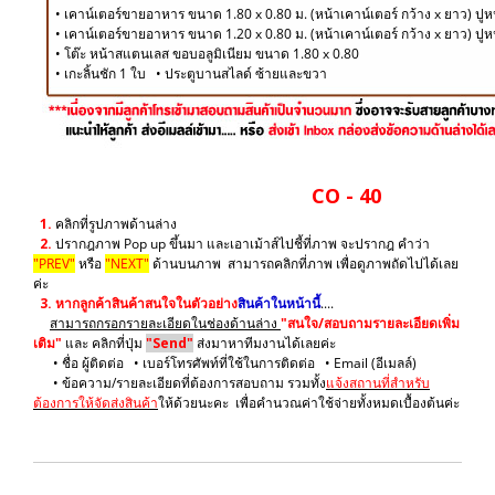
• เคาน์เตอร์ขายอาหาร ขนาด 1.80 x 0.80 ม. (หน้าเคาน์เตอร์ กว้าง x ยาว) ปูหน
• เคาน์เตอร์ขายอาหาร ขนาด 1.20 x 0.80 ม. (หน้าเคาน์เตอร์ กว้าง x ยาว) ปู
• โต๊ะ หน้าสแตนเลส ขอบอลูมิเนียม ขนาด 1.80 x 0.80
• เกะลิ้นชัก 1 ใบ • ประตูบานสไลด์ ซ้ายและขวา
CO - 40
1.
คลิกที่รูปภาพด้านล่าง
2.
ปรากฎภาพ Pop up ขึ้นมา และเอาเม้าส์ไปชี้ที่ภาพ จะปรากฎ คำว่า
"PREV"
หรือ
"NEXT"
ด้านบนภาพ สามารถคลิกที่ภาพ เพื่อดูภาพถัดไปได้เลย
ค่ะ
3.
หากลูกค้าสินค้าสนใจในตัวอย่าง
สินค้าในหน้านี้
....
สามารถกรอกรายละเอียดในช่องด้านล่าง
"สนใจ/สอบถามรายละเอียดเพิ่ม
เติม"
และ คลิกที่ปุ่ม
"Send"
ส่งมาหาทีมงานได้เลยค่ะ
• ชื่อ ผู้ติดต่อ • เบอร์โทรศัพท์ที่ใช้ในการติดต่อ • Email (อีเมลล์)
• ข้อความ/รายละเอียดที่ต้องการสอบถาม รวมทั้ง
แจ้งสถานที่สำหรับ
ต้องการให้จัดส่งสินค้า
ให้ด้วยนะคะ เพื่อคำนวณค่าใช้จ่ายทั้งหมดเบื้องต้นค่ะ