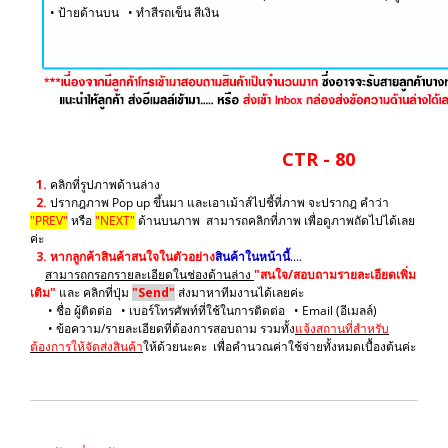
• ป้ายด้านบน ​• ทำสีรถเข็น สีเงิน
CTR - 80
1.
คลิกที่รูปภาพด้านล่าง
2.
ปรากฎภาพ Pop up ขึ้นมา และเอาเม้าส์ไปชี้ที่ภาพ จะปรากฎ คำว่า
"PREV"
หรือ
"NEXT"
ด้านบนภาพ สามารถคลิกที่ภาพ เพื่อดูภาพถัดไปได้เลย
ค่ะ
3.
หากลูกค้าสินค้าสนใจในตัวอย่าง
สินค้าในหน้านี้
....
สามารถกรอกรายละเอียดในช่องด้านล่าง
"สนใจ/สอบถามรายละเอียดเพิ่ม
เติม"
และ คลิกที่ปุ่ม
"Send"
ส่งมาหาทีมงานได้เลยค่ะ
• ชื่อ ผู้ติดต่อ • เบอร์โทรศัพท์ที่ใช้ในการติดต่อ • Email (อีเมลล์)
• ข้อความ/รายละเอียดที่ต้องการสอบถาม รวมทั้ง
แจ้งสถานที่สำหรับ
ต้องการให้จัดส่งสินค้า
ให้ด้วยนะคะ เพื่อคำนวณค่าใช้จ่ายทั้งหมดเบื้องต้นค่ะ