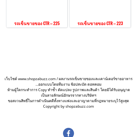
รถเข็นขายของ CTR – 225
รถเข็นขายของ CTR – 223
เว็บไซต์ www.shopzabuzz.com / ผลงานรถเข็นขายของและเคาน์เตอร์ขายอาหาร
...ออกแบบโดยทีมงาน ช้อปสะบัด ดอทคอม
ห้ามผู้ใดกระทำการ Copy ทำซ้ำ ดัดแปลง รูปภาพและสินค้า โดยมิได้รับอนุญาต
เป็นลายลักษณ์อักษรจากทางบริษัทฯ
ขอสงวนสิทธิ์ในการดำเนินคดีทั้งทางแพ่งและอาญาตามที่กฎหมายระบุไว้สูงสุด
Copyright by shopzabuzz.com