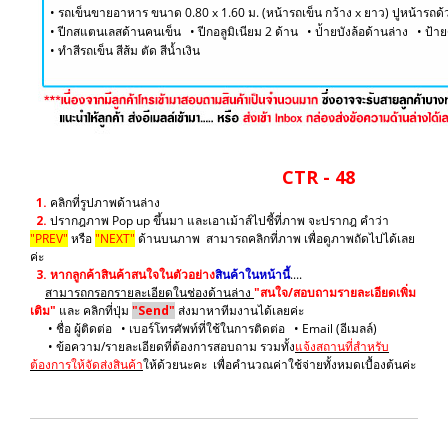
• รถเข็นขายอาหาร ขนาด 0.80 x 1.60 ม. (หน้ารถเข็น กว้าง x ยาว) ปูหน้ารถด้
• ปีกสแตนเลสด้านคนเข็น
• ปีกอลูมิเนียม 2 ด้าน • ป่้ายบังล้อด้านล่าง • ป้
​• ทำสีรถเข็น สีส้ม ตัด สีน้ำเงิน
CTR - 48
1.
คลิกที่รูปภาพด้านล่าง
2.
ปรากฎภาพ Pop up ขึ้นมา และเอาเม้าส์ไปชี้ที่ภาพ จะปรากฎ คำว่า
"PREV"
หรือ
"NEXT"
ด้านบนภาพ สามารถคลิกที่ภาพ เพื่อดูภาพถัดไปได้เลย
ค่ะ
3.
หากลูกค้าสินค้าสนใจในตัวอย่าง
สินค้าในหน้านี้
....
สามารถกรอกรายละเอียดในช่องด้านล่าง
"สนใจ/สอบถามรายละเอียดเพิ่ม
เติม"
และ คลิกที่ปุ่ม
"Send"
ส่งมาหาทีมงานได้เลยค่ะ
• ชื่อ ผู้ติดต่อ • เบอร์โทรศัพท์ที่ใช้ในการติดต่อ • Email (อีเมลล์)
• ข้อความ/รายละเอียดที่ต้องการสอบถาม รวมทั้ง
แจ้งสถานที่สำหรับ
ต้องการให้จัดส่งสินค้า
ให้ด้วยนะคะ เพื่อคำนวณค่าใช้จ่ายทั้งหมดเบื้องต้นค่ะ