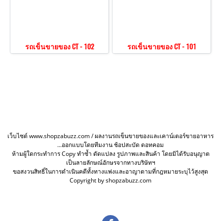
รถเข็นขายของ CT - 102
รถเข็นขายของ CT - 101
เว็บไซต์ www.shopzabuzz.com / ผลงานรถเข็นขายของและเคาน์เตอร์ขายอาหาร
...ออกแบบโดยทีมงาน ช้อปสะบัด ดอทคอม
ห้ามผู้ใดกระทำการ Copy ทำซ้ำ ดัดแปลง รูปภาพและสินค้า โดยมิได้รับอนุญาต
เป็นลายลักษณ์อักษรจากทางบริษัทฯ
ขอสงวนสิทธิ์ในการดำเนินคดีทั้งทางแพ่งและอาญาตามที่กฎหมายระบุไว้สูงสุด
Copyright by shopzabuzz.com