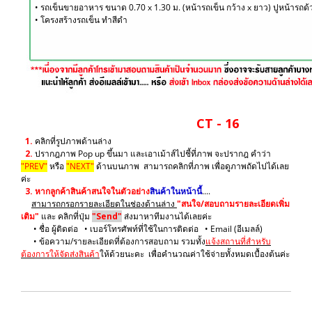
• รถเข็นขายอาหาร ขนาด 0.70 x 1.30 ม. (หน้ารถเข็น กว้าง x ยาว) ปูหน้ารถ
• โครงสร้างรถเข็น ทำสีดำ
CT - 16
1.
คลิกที่รูปภาพด้านล่าง
2.
ปรากฎภาพ Pop up ขึ้นมา และเอาเม้าส์ไปชี้ที่ภาพ จะปรากฎ คำว่า
"PREV"
หรือ
"NEXT"
ด้านบนภาพ สามารถคลิกที่ภาพ เพื่อดูภาพถัดไปได้เลย
ค่ะ
3.
หากลูกค้าสินค้าสนใจในตัวอย่าง
สินค้าในหน้านี้
....
สามารถกรอกรายละเอียดในช่องด้านล่าง
"สนใจ/สอบถามรายละเอียดเพิ่ม
เติม"
และ คลิกที่ปุ่ม
"Send"
ส่งมาหาทีมงานได้เลยค่ะ
• ชื่อ ผู้ติดต่อ • เบอร์โทรศัพท์ที่ใช้ในการติดต่อ • Email (อีเมลล์)
• ข้อความ/รายละเอียดที่ต้องการสอบถาม รวมทั้ง
แจ้งสถานที่สำหรับ
ต้องการให้จัดส่งสินค้า
ให้ด้วยนะคะ เพื่อคำนวณค่าใช้จ่ายทั้งหมดเบื้องต้นค่ะ