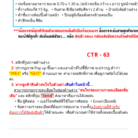
• รถเข็นขายอาหาร ขนาด 0.70 x 1.30 ม. (หน้ารถเข็น กว้าง x ยาว) ปูหน้ารถด้ว
• ที่วางถังแก๊ส 15 Kg. • กันสาด สีเขียวสลับสีขาว 2 ด้าน • ป้ายบังล้อด้านล่
• ทำชั้นวางท้อปปิ้งด้านหน้า • ปีกอลูมิเนียมฝั่งตรงข้ามคนเข็น
​• ทำสีรถเข็น สีส้ม
CTR - 63
1.
คลิกที่รูปภาพด้านล่าง
2.
ปรากฎภาพ Pop up ขึ้นมา และเอาเม้าส์ไปชี้ที่ภาพ จะปรากฎ คำว่า
"PREV"
หรือ
"NEXT"
ด้านบนภาพ สามารถคลิกที่ภาพ เพื่อดูภาพถัดไปได้เลย
ค่ะ
3.
หากลูกค้าสินค้าสนใจในตัวอย่าง
สินค้าในหน้านี้
....
สามารถกรอกรายละเอียดในช่องด้านล่าง
"สนใจ/สอบถามรายละเอียดเพิ่ม
เติม"
และ คลิกที่ปุ่ม
"Send"
ส่งมาหาทีมงานได้เลยค่ะ
• ชื่อ ผู้ติดต่อ • เบอร์โทรศัพท์ที่ใช้ในการติดต่อ • Email (อีเมลล์)
• ข้อความ/รายละเอียดที่ต้องการสอบถาม รวมทั้ง
แจ้งสถานที่สำหรับ
ต้องการให้จัดส่งสินค้า
ให้ด้วยนะคะ เพื่อคำนวณค่าใช้จ่ายทั้งหมดเบื้องต้นค่ะ