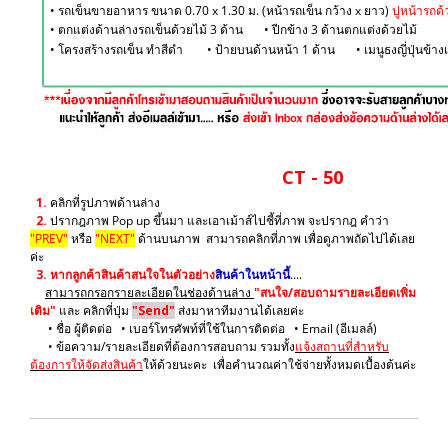
• รถเข็นขายอาหาร ขนาด 0.70 x 1.30 ม. (หน้ารถเข็น กว้าง x ยาว)
ปูหน้ารถด
• ตกแต่งด้านล่างรถเข็นด้วยไม้ 3 ด้าน
•
ปีกข้าง 3 ด้านตกแต่งด้วยไม้
• โครงสร้างรถเข็น ทำสีดำ
• ป้ายบนด้านหน้า 1 ด้าน
• เมนูธงญี่ปุ่นข้าง
CT - 50
1.
คลิกที่รูปภาพด้านล่าง
2.
ปรากฎภาพ Pop up ขึ้นมา และเอาเม้าส์ไปชี้ที่ภาพ จะปรากฎ คำว่า
"PREV"
หรือ
"NEXT"
ด้านบนภาพ สามารถคลิกที่ภาพ เพื่อดูภาพถัดไปได้เลย
ค่ะ
3.
หากลูกค้าสินค้าสนใจในตัวอย่าง
สินค้าในหน้านี้
....
สามารถกรอกรายละเอียดในช่องด้านล่าง
"สนใจ/สอบถามรายละเอียดเพิ่ม
เติม"
และ คลิกที่ปุ่ม
"Send"
ส่งมาหาทีมงานได้เลยค่ะ
• ชื่อ ผู้ติดต่อ • เบอร์โทรศัพท์ที่ใช้ในการติดต่อ • Email (อีเมลล์)
• ข้อความ/รายละเอียดที่ต้องการสอบถาม รวมทั้ง
แจ้งสถานที่สำหรับ
ต้องการให้จัดส่งสินค้า
ให้ด้วยนะคะ เพื่อคำนวณค่าใช้จ่ายทั้งหมดเบื้องต้นค่ะ