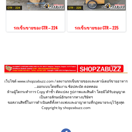
รถเข็นขายของ CTR – 224
รถเข็นขายของ CTR – 225
เว็บไซต์ www.shopzabuzz.com / ผลงานรถเข็นขายของและเคาน์เตอร์ขายอาหาร
...ออกแบบโดยทีมงาน ช้อปสะบัด ดอทคอม
ห้ามผู้ใดกระทำการ Copy ทำซ้ำ ดัดแปลง รูปภาพและสินค้า โดยมิได้รับอนุญาต
เป็นลายลักษณ์อักษรจากทางบริษัทฯ
ขอสงวนสิทธิ์ในการดำเนินคดีทั้งทางแพ่งและอาญาตามที่กฎหมายระบุไว้สูงสุด
Copyright by shopzabuzz.com