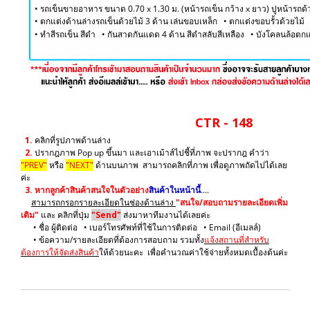
• รถเข็นขายอาหาร ขนาด 0.70 x 1.30 ม. (หน้ารถเข็น กว้าง x ยาว) ปูหน้ารถด
• ตกแต่งด้านล่างรถเข็นด้วยไม้ 3 ด้าน เล่นขอบเหล็ก • ตกแต่งขอบรั้วด้วยไม้
​• ทำสีรถเข็น สีดำ
​• กันสาดกันแดด 4 ด้าน สีดำสลับสีเหลือง ​• บังโคลนล้อ
CTR - 148
1.
คลิกที่รูปภาพด้านล่าง
2.
ปรากฎภาพ Pop up ขึ้นมา และเอาเม้าส์ไปชี้ที่ภาพ จะปรากฎ คำว่า
"PREV"
หรือ
"NEXT"
ด้านบนภาพ สามารถคลิกที่ภาพ เพื่อดูภาพถัดไปได้เลย
ค่ะ
3.
หากลูกค้าสินค้าสนใจในตัวอย่าง
สินค้าในหน้านี้
....
สามารถกรอกรายละเอียดในช่องด้านล่าง
"สนใจ/สอบถามรายละเอียดเพิ่ม
เติม"
และ คลิกที่ปุ่ม
"Send"
ส่งมาหาทีมงานได้เลยค่ะ
• ชื่อ ผู้ติดต่อ • เบอร์โทรศัพท์ที่ใช้ในการติดต่อ • Email (อีเมลล์)
• ข้อความ/รายละเอียดที่ต้องการสอบถาม รวมทั้ง
แจ้งสถานที่สำหรับ
ต้องการให้จัดส่งสินค้า
ให้ด้วยนะคะ เพื่อคำนวณค่าใช้จ่ายทั้งหมดเบื้องต้นค่ะ