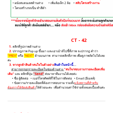
• ผนังสแตนเลสด้านล่าง
• เพิ่มล้อเล็ก 2 ล้อ •
สลับโครงสร้างงาน
• โครงสร้างรถเข็น ทำสีดำ
CT - 42
1.
คลิกที่รูปภาพด้านล่าง
2.
ปรากฎภาพ Pop up ขึ้นมา และเอาเม้าส์ไปชี้ที่ภาพ จะปรากฎ คำว่า
"PREV"
หรือ
"NEXT"
ด้านบนภาพ สามารถคลิกที่ภาพ เพื่อดูภาพถัดไปได้เลย
ค่ะ
3.
หากลูกค้าสินค้าสนใจในตัวอย่าง
สินค้าในหน้านี้
....
สามารถกรอกรายละเอียดในช่องด้านล่าง
"สนใจ/สอบถามรายละเอียดเพิ่ม
เติม"
และ คลิกที่ปุ่ม
"Send"
ส่งมาหาทีมงานได้เลยค่ะ
• ชื่อ ผู้ติดต่อ • เบอร์โทรศัพท์ที่ใช้ในการติดต่อ • Email (อีเมลล์)
• ข้อความ/รายละเอียดที่ต้องการสอบถาม รวมทั้ง
แจ้งสถานที่สำหรับ
ต้องการให้จัดส่งสินค้า
ให้ด้วยนะคะ เพื่อคำนวณค่าใช้จ่ายทั้งหมดเบื้องต้นค่ะ