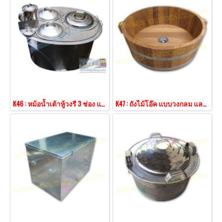
K46 : หม้อน้ำเต้าหู้วงรี 3 ช่อง แบบโบราณ
K47 : ถังไม้โอ๊ค แบบวงกลม และ วงรี