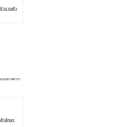
 ดูจำนวนตัว
และ แบบยางพารา
นตัวอักษร