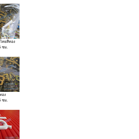
าไทยสีทอง
5 ซม.
ีทอง
5 ซม.