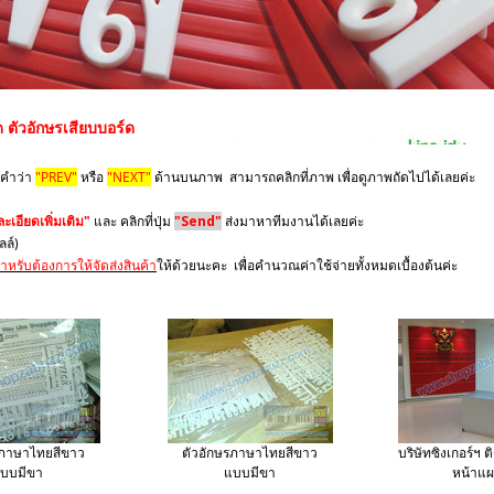
ด ตัวอักษรเสียบบอร์ด
 คำว่า
"PREV"
หรือ
"NEXT"
ด้านบนภาพ สามารถคลิกที่ภาพ เพื่อดูภาพถัดไปได้เลยค่ะ
เอียดเพิ่มเติม"
และ คลิกที่ปุ่ม
"Send"
ส่งมาหาทีมงานได้เลยค่ะ
มลล์)
ำหรับต้องการให้จัดส่งสินค้า
ให้ด้วยนะคะ เพื่อคำนวณค่าใช้จ่ายทั้งหมดเบื้องต้นค่ะ
รภาษาไทยสีขาว
ตัวอักษรภาษาไทยสีขาว
บริษัทซิงเกอร์ฯ ต
บบมีขา
แบบมีขา
หน้าแ