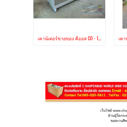
เคาน์เตอร์ขายของ คีออส CO - 154
เว็บไซต์ www.sh
ห้ามผู้ใดกร
ขอสงวนสิทธ