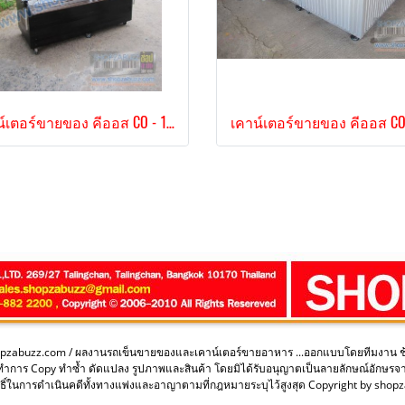
เคาน์เตอร์ขายของ คีออส CO - 152
opzabuzz.com / ผลงานรถเข็นขายของและเคาน์เตอร์ขายอาหาร ...ออกแบบโดยทีมงาน 
ะทำการ Copy ทำซ้ำ ดัดแปลง รูปภาพและสินค้า โดยมิได้รับอนุญาตเป็นลายลักษณ์อักษรจ
ิ์ในการดำเนินคดีทั้งทางแพ่งและอาญาตามที่กฎหมายระบุไว้สูงสุด Copyright by sho