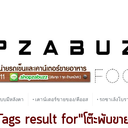
บบมีหลังคา
• เคาน์เตอร์ขายของ/คีออส
• รถซาเล้งโบ
ags result for"โต๊ะพับขา