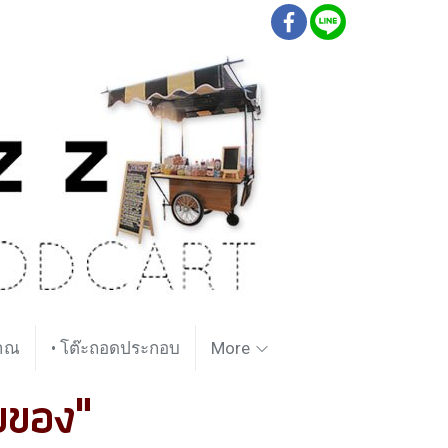
ราณ
• โต๊ะถอดประกอบ
More
ยของ"