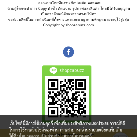
...ออกแบบโดยทีมงาน ช้อปสะบัด ดอทคอม
ห้ามผู้ใดกระทำการ Copy ทำซ้ำ ดัดแปลง รูปภาพและสินค้า โดยมิได้รับอนุญาต
เป็นลายลักษณ์อักษรจากทางบริษัทฯ
ขอสงวนสิทธิ์ในการดำเนินคดีทั้งทางแพ่งและอาญาตามที่กฎหมายระบุไว้สูงสุด
Copyright by shopzabuzz.com
.shopzabuzz
เว็บไซต์นี้มีการใช้งานคุกกี้ เพื่อเพิ่มประสิทธิภาพและประสบการณ์ที่ดี
ในการใช้งานเว็บไซต์ของท่าน ท่านสามารถอ่านรายละเอียดเพิ่มเติม
Copy right by shopzabuzz.com
ได้ที่
นโยบายความเป็นส่วนตัว
และ
นโยบายคุกกี้