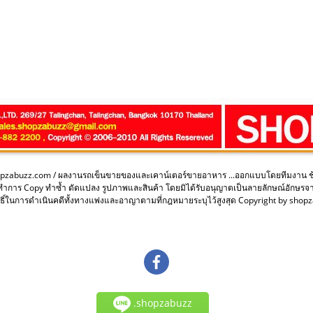
opzabuzz.com / ผลงานรถเข็นขายของและเคาน์เตอร์ขายอาหาร ...ออกแบบโดยทีมงาน 
ะทำการ Copy ทำซ้ำ ดัดแปลง รูปภาพและสินค้า โดยมิได้รับอนุญาตเป็นลายลักษณ์อักษรจ
ิ์ในการดำเนินคดีทั้งทางแพ่งและอาญาตามที่กฎหมายระบุไว้สูงสุด Copyright by sho
.shopzabuzz