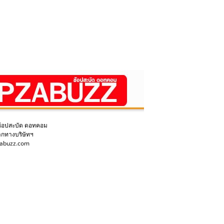
ช้อปสะบัด ดอทคอม
ากทางบริษัทฯ
pzabuzz.com